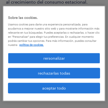
al crecimiento del consumo estacional.
Sobre las cookies.
Usamos cookies para darte una experiencia personalizada, para
ayudarnos a mejorar nuestro sitio web y para mostrarte información más
En este sentido, Randstad prevé que durante
relevante en tus búsquedas. Puedes aceptarlas o rechazarlas, o hacer clic
en "Personalizar" para elegir tus preferencias. En cualquier momento
la campaña de Navidad de 2018 las
podrás cambiar tus opciones. Para más información, puedes consultar
contrataciones laborales se incrementarán en
nuestra
política de cookies.
al menos un 30%, ya que como en años
rersonalizar
anteriores, sectores como comercio,
transporte, logística, retail y hotelería, sufren
rechazarlas todas
un alza en las vacantes de trabajo
disponibles, debido a que están
aceptar todo
directamente relacionados con el alza de
consumo durante esta temporada del año.