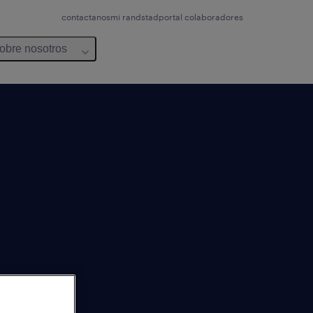
contactanos
mi randstad
portal colaboradores
obre nosotros