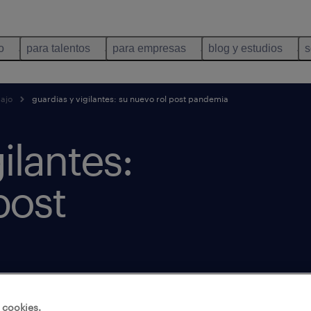
o
para talentos
para empresas
blog y estudios
s
bajo
guardias y vigilantes: su nuevo rol post pandemia
ilantes:
post
 cookies.