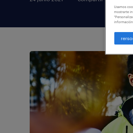
Usamos cook
mostrarte in
"Personaliza
información
rerso