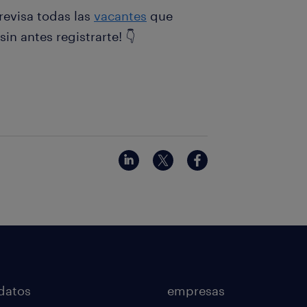
revisa todas las
vacantes
que
in antes registrarte! 👇
datos
empresas