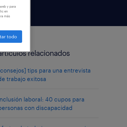
 web y para
lic en
ara más
tar todo
artículos relacionados
[consejos] tips para una entrevista
de trabajo exitosa
inclusión laboral: 40 cupos para
personas con discapacidad