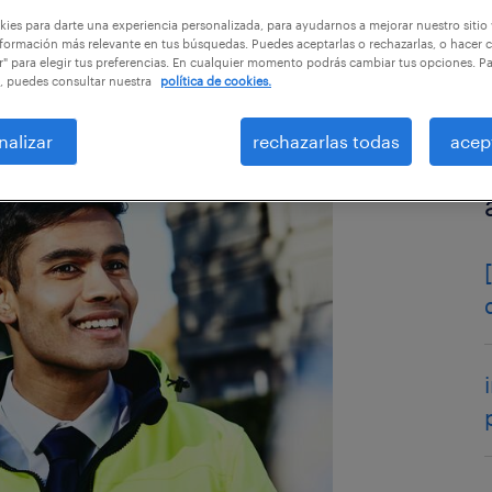
ies para darte una experiencia personalizada, para ayudarnos a mejorar nuestro sitio
formación más relevante en tus búsquedas. Puedes aceptarlas o rechazarlas, o hacer c
r" para elegir tus preferencias. En cualquier momento podrás cambiar tus opciones. P
, puedes consultar nuestra
política de cookies.
nalizar
rechazarlas todas
acep