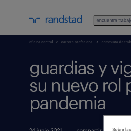
encuentra trabaj
oficina central
carrera profesional
entrevista de tra
guardias y vig
su nuevo rol 
pandemia
24 junio 2021
compartir artículos
Sobre las