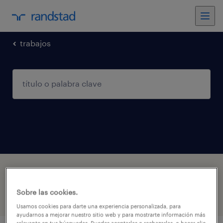
trabajos
1 trabajo encontrado en Tarapacá
Sobre las cookies.
filtro
1
Usamos cookies para darte una experiencia personalizada, para
ayudarnos a mejorar nuestro sitio web y para mostrarte información más
relevante en tus búsquedas. Puedes aceptarlas o rechazarlas, o hacer clic