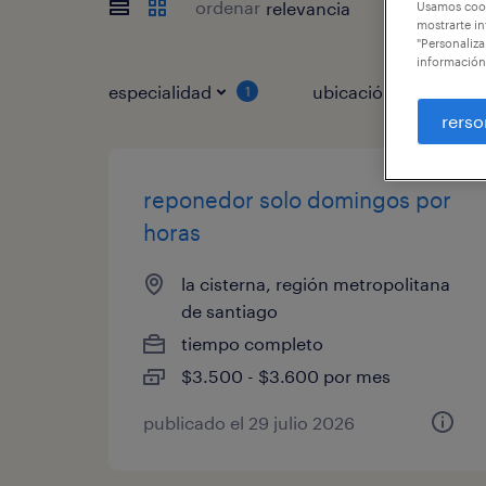
ordenar
Usamos cook
mostrarte in
"Personaliza
información
especialidad
ubicación
1
1
rerso
reponedor solo domingos por
horas
la cisterna, región metropolitana
de santiago
tiempo completo
$3.500 - $3.600 por mes
publicado el 29 julio 2026