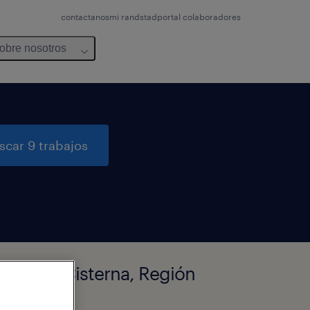
contactanos
mi randstad
portal colaboradores
obre nosotros
scar 9 trabajos
ti en La Cisterna, Región