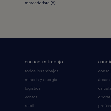
mercaderista
(
8
)
encuentra trabajo
candi
todos los trabajos
consej
minería y energía
áreas 
logística
calcula
ventas
operat
retail
profes