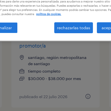
ies para darte una experiencia personalizada, para ayudarnos a mejorar nuestro sitio
formación más relevante en tus búsquedas. Puedes aceptarlas o rechazarlas, o hacer c
r" para elegir tus preferencias. En cualquier momento podrás cambiar tus opciones. P
, puedes consultar nuestra
política de cookies.
categoría de trabajo
salario
nalizar
rechazarlas todas
acep
promotor/a
santiago, región metropolitana
de santiago
tiempo completo
$30.000 - $38.000 por mes
publicado el 22 julio 2026