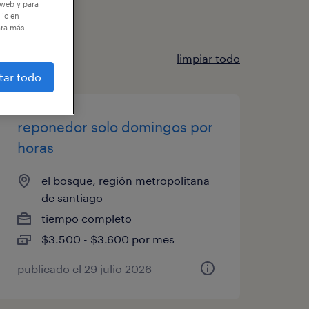
 web y para
lic en
ara más
limpiar todo
tar todo
reponedor solo domingos por
horas
el bosque, región metropolitana
de santiago
tiempo completo
$3.500 - $3.600 por mes
publicado el 29 julio 2026