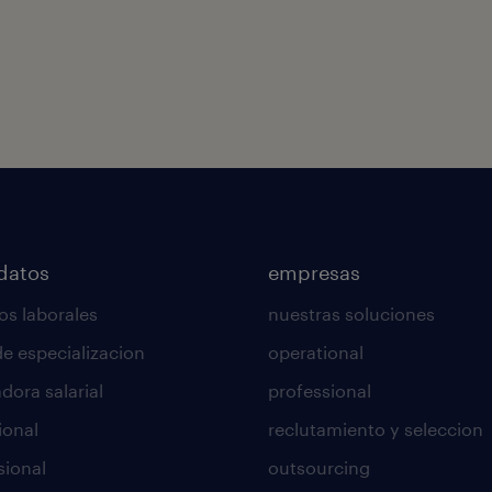
datos
empresas
os laborales
nuestras soluciones
de especializacion
operational
dora salarial
professional
ional
reclutamiento y seleccion
sional
outsourcing