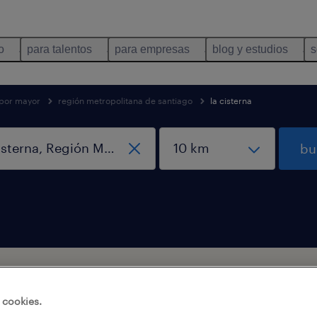
o
para talentos
para empresas
blog y estudios
s
 por mayor
región metropolitana de santiago
la cisterna
bu
al por mayor empleos encontrados para 
 cookies.