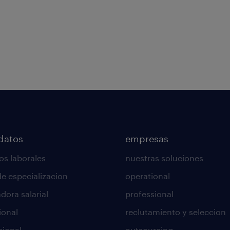
datos
empresas
os laborales
nuestras soluciones
de especializacion
operational
dora salarial
professional
ional
reclutamiento y seleccion
sional
outsourcing