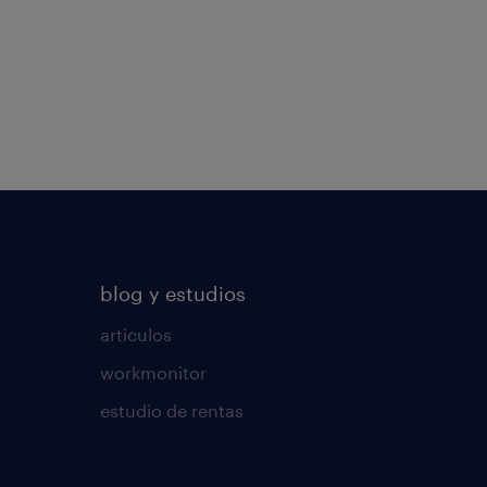
blog y estudios
articulos
workmonitor
estudio de rentas