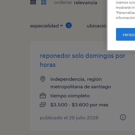
ordenar
Usamos cook
mostrarte in
"Personaliza
información
especialidad
ubicación
2
1
rerso
reponedor solo domingos por
horas
independencia, región
metropolitana de santiago
tiempo completo
$3.500 - $3.600 por mes
publicado el 29 julio 2026