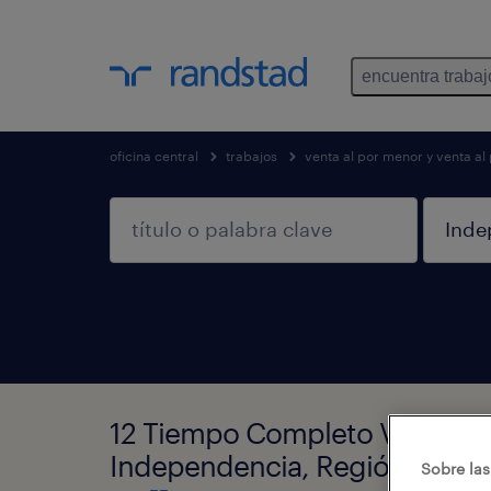
encuentra trabaj
oficina central
trabajos
venta al por menor y venta al
12 Tiempo Completo Venta al 
Independencia, Región Metrop
Sobre las