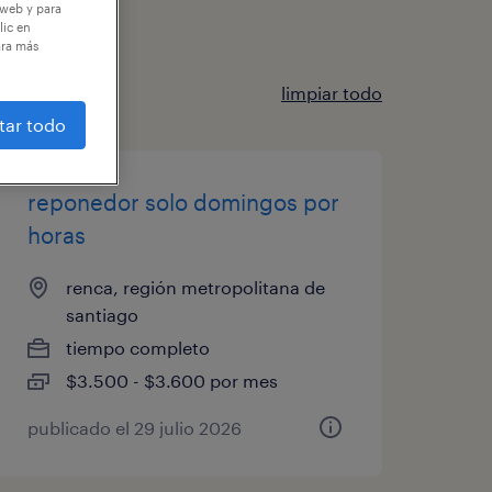
 web y para
lic en
ara más
limpiar todo
tar todo
reponedor solo domingos por
horas
renca, región metropolitana de
santiago
tiempo completo
$3.500 - $3.600 por mes
publicado el 29 julio 2026