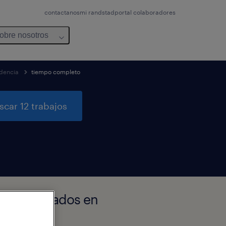
contactanos
mi randstad
portal colaboradores
obre nosotros
dencia
tiempo completo
scar 12 trabajos
os encontrados en