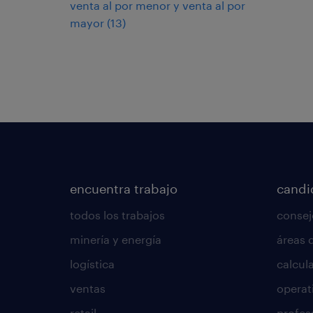
venta al por menor y venta al por
mayor
(
13
)
encuentra trabajo
candi
todos los trabajos
consej
minería y energía
áreas 
logística
calcula
ventas
operat
retail
profes