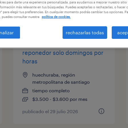
ies para darte una experiencia personalizada, para ayudarnos a mejorar nuestro sitio
formación más relevante en tus búsquedas. Puedes aceptarlas o rechazarlas, o hacer c
r" para elegir tus preferencias. En cualquier momento podrás cambiar tus opciones. P
, puedes consultar nuestra
política de cookies.
categoría de trabajo
salario
1
nalizar
rechazarlas todas
acep
reponedor solo domingos por
horas
huechuraba, región
metropolitana de santiago
tiempo completo
$3.500 - $3.600 por mes
publicado el 29 julio 2026