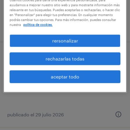
Usamos cookies para darte una experiencia personalizada, para
$84.000 - $340.000 por mes
ayudarnos a mejorar nuestro sitio web y para mostrarte información más
relevante en tus búsquedas. Puedes aceptarlas o rechazarlas, o hacer clic
en "Personalizar" para elegir tus preferencias. En cualquier momento
podrás cambiar tus opciones. Para más información, puedes consultar
nuestra
política de cookies.
publicado el 29 julio 2026
rersonalizar
reponedor solo domingos por horas
rechazarlas todas
vitacura, región metropolitana de santiago
aceptar todo
tiempo completo
$3.500 - $3.600 por mes
publicado el 29 julio 2026