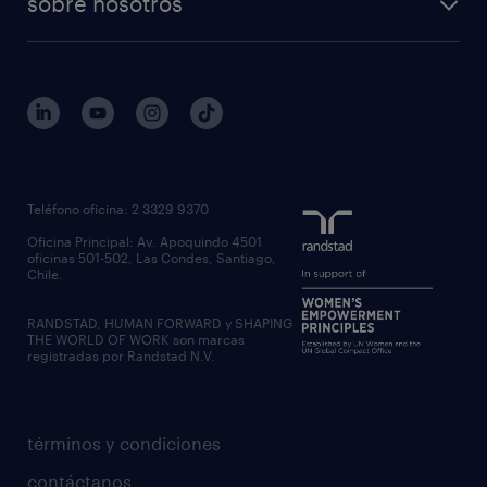
sobre nosotros
workmonitor
reclutamiento y seleccion
regístrate
trabaja con nosotros
quienes somos
estudio de rentas
outsourcing
gobierno corporativo
servicios transitorios
contáctanos
inhouse services
nuestras oficinas
rpo recruitment process outsourcing
regístrate candidato
Teléfono oficina: 2 3329 9370
executive search
Oficina Principal: Av. Apoquindo 4501
inclusión laboral
oficinas 501-502, Las Condes, Santiago,
Chile.
RANDSTAD, HUMAN FORWARD y SHAPING
THE WORLD OF WORK son marcas
registradas por Randstad N.V.
términos y condiciones
contáctanos