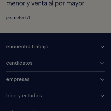
menor y venta al por mayor
promotor
(
7
)
encuentra trabajo
todos los trabajos
candidatos
minería y energía
consejos laborales
logística
empresas
áreas de especializacion
ventas
nuestras soluciones
calculadora salarial
retail
blog y estudios
operational
operational
temporal
articulos
professional
professional
tiempo completo