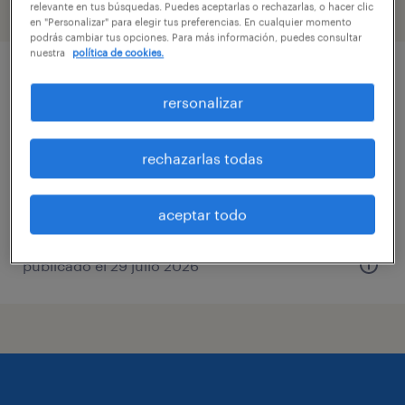
relevante en tus búsquedas. Puedes aceptarlas o rechazarlas, o hacer clic
filtro
3
en "Personalizar" para elegir tus preferencias. En cualquier momento
podrás cambiar tus opciones. Para más información, puedes consultar
nuestra
política de cookies.
reponedor solo domingos por horas
rersonalizar
pencahue, maule
tiempo completo
rechazarlas todas
$3.500 - $3.600 por mes
aceptar todo
publicado el 29 julio 2026