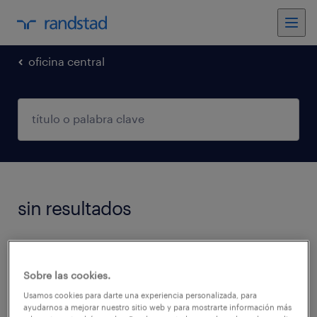
oficina central
sin resultados
No encontramos trabajos que coincidan con
estos filtros. Podés intentar modificar los
Sobre las cookies.
filtros aplicados para obtener más resultados.
Usamos cookies para darte una experiencia personalizada, para
ayudarnos a mejorar nuestro sitio web y para mostrarte información más
Las siguientes acciones pueden ayudar