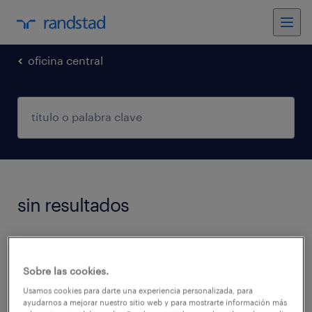
oficina central
sin resultados
No encontramos trabajos que coincidan con
estos filtros. Podés intentar modificar los
Sobre las cookies.
filtros aplicados para obtener más resultados.
Usamos cookies para darte una experiencia personalizada, para
ayudarnos a mejorar nuestro sitio web y para mostrarte información más
Las siguientes acciones pueden ayudar