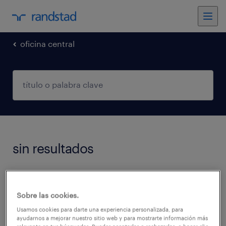
oficina central
sin resultados
No encontramos trabajos que coincidan con
estos filtros. Podés intentar modificar los
Sobre las cookies.
filtros aplicados para obtener más resultados.
Usamos cookies para darte una experiencia personalizada, para
ayudarnos a mejorar nuestro sitio web y para mostrarte información más
Las siguientes acciones pueden ayudar