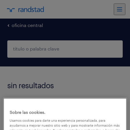
oficina central
sin resultados
No encontramos trabajos que coincidan con
estos filtros. Podés intentar modificar los
Sobre las cookies.
filtros aplicados para obtener más resultados.
Usamos cookies para darte una experiencia personalizada, para
ayudarnos a mejorar nuestro sitio web y para mostrarte información más
Las siguientes acciones pueden ayudar