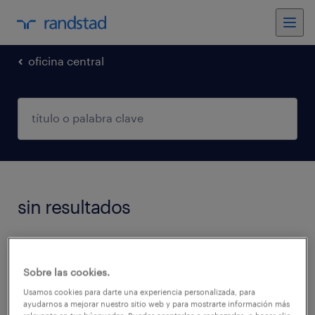
oficina central
sin resultados
No encontramos trabajos que coincidan con
estos filtros. Podés intentar modificar los
Sobre las cookies.
filtros aplicados para obtener más resultados.
Usamos cookies para darte una experiencia personalizada, para
ayudarnos a mejorar nuestro sitio web y para mostrarte información más
Las siguientes acciones pueden ayudar