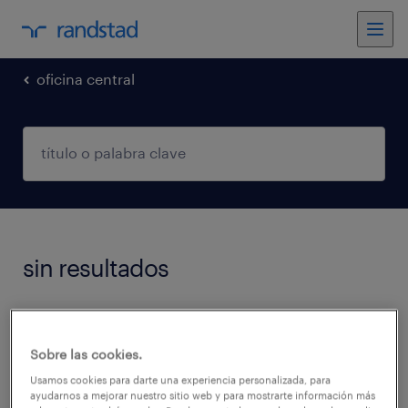
oficina central
sin resultados
No encontramos trabajos que coincidan con
estos filtros. Podés intentar modificar los
Sobre las cookies.
filtros aplicados para obtener más resultados.
Usamos cookies para darte una experiencia personalizada, para
ayudarnos a mejorar nuestro sitio web y para mostrarte información más
Las siguientes acciones pueden ayudar