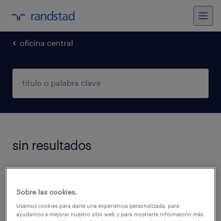
oficina central
sin resultados
No encontramos trabajos que coincidan con
estos filtros. Podés intentar modificar los
Sobre las cookies.
filtros aplicados para obtener más resultados.
Usamos cookies para darte una experiencia personalizada, para
ayudarnos a mejorar nuestro sitio web y para mostrarte información más
Las siguientes acciones pueden ayudar