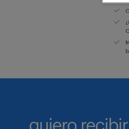
C
¿
C
M
b
quiero recibir