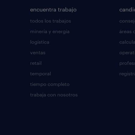
encuentra trabajo
candi
todos los trabajos
consej
minería y energía
áreas 
logística
calcula
ventas
operat
retail
profes
temporal
regístr
tiempo completo
trabaja con nosotros