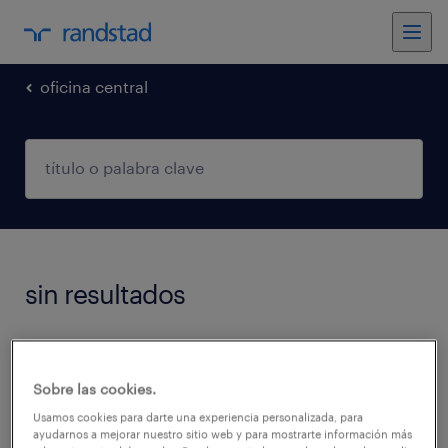
oficina central
sin resultados
No encontramos trabajos que coincidan con
estos filtros. Podés intentar modificar los
Sobre las cookies.
filtros aplicados para obtener más resultados.
Usamos cookies para darte una experiencia personalizada, para
ayudarnos a mejorar nuestro sitio web y para mostrarte información más
Las siguientes acciones pueden ayudar