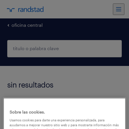
oficina central
sin resultados
No encontramos trabajos que coincidan con
estos filtros. Podés intentar modificar los
Sobre las cookies.
filtros aplicados para obtener más resultados.
Usamos cookies para darte una experiencia personalizada, para
ayudarnos a mejorar nuestro sitio web y para mostrarte información más
Las siguientes acciones pueden ayudar