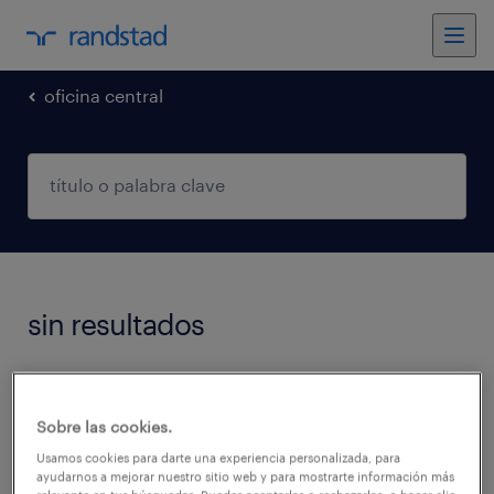
oficina central
sin resultados
No encontramos trabajos que coincidan con
estos filtros. Podés intentar modificar los
Sobre las cookies.
filtros aplicados para obtener más resultados.
Usamos cookies para darte una experiencia personalizada, para
ayudarnos a mejorar nuestro sitio web y para mostrarte información más
Las siguientes acciones pueden ayudar