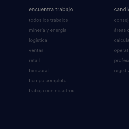
encuentra trabajo
candi
todos los trabajos
consej
minería y energía
áreas 
logística
calcula
ventas
operat
retail
profes
temporal
regístr
tiempo completo
trabaja con nosotros