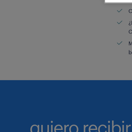
C
¿
C
M
b
quiero recibir