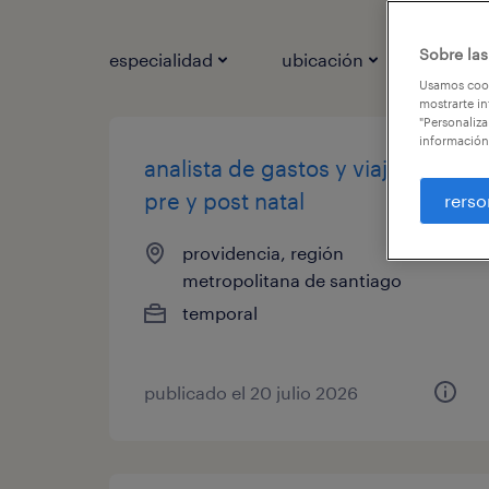
Sobre las
especialidad
ubicación
ca
1
Usamos cook
mostrarte in
"Personaliza
información
analista de gastos y viajes -
pre y post natal
rerso
providencia, región
metropolitana de santiago
temporal
publicado el 20 julio 2026