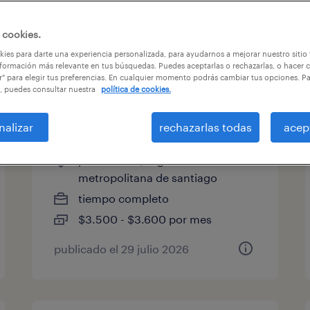
 cookies.
tegoría de trabajo
salario
ies para darte una experiencia personalizada, para ayudarnos a mejorar nuestro sitio
formación más relevante en tus búsquedas. Puedes aceptarlas o rechazarlas, o hacer c
r" para elegir tus preferencias. En cualquier momento podrás cambiar tus opciones. P
, puedes consultar nuestra
política de cookies.
reponedor solo domingos por
horas
nalizar
rechazarlas todas
acep
providencia, región
metropolitana de santiago
tiempo completo
$3.500 - $3.600 por mes
publicado el 29 julio 2026