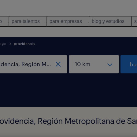
o
para talentos
para empresas
blog y estudios
s
iago
providencia
bu
rovidencia, Región Metropolitana de Sa