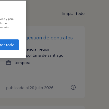
limpiar todo
 web y para
lic en
ara más
analista gestión de contratos
tar todo
providencia, región
metropolitana de santiago
temporal
publicado el 29 julio 2026