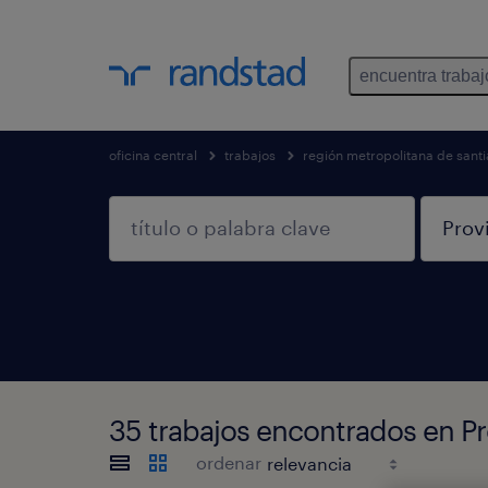
encuentra trabaj
oficina central
trabajos
región metropolitana de sant
35 trabajos encontrados en P
ordenar