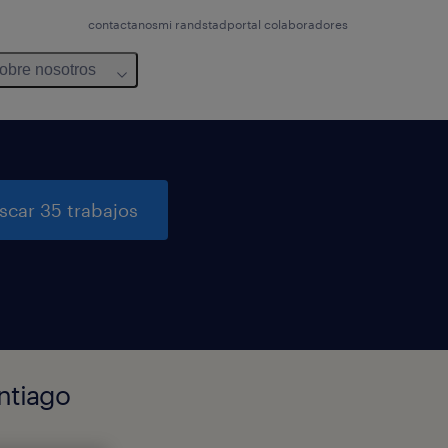
contactanos
mi randstad
portal colaboradores
obre nosotros
scar 35 trabajos
ntiago