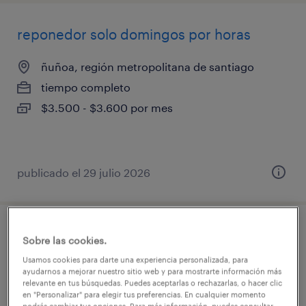
reponedor solo domingos por horas
ñuñoa, región metropolitana de santiago
tiempo completo
$3.500 - $3.600 por mes
publicado el 29 julio 2026
reponedor mercaderista part time 3 dias
Sobre las cookies.
Usamos cookies para darte una experiencia personalizada, para
copiapó, atacama
ayudarnos a mejorar nuestro sitio web y para mostrarte información más
relevante en tus búsquedas. Puedes aceptarlas o rechazarlas, o hacer clic
tiempo completo
en "Personalizar" para elegir tus preferencias. En cualquier momento
podrás cambiar tus opciones. Para más información, puedes consultar