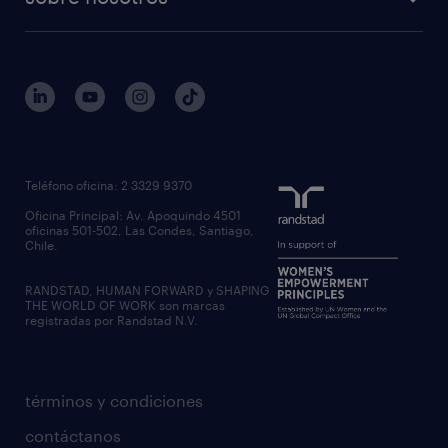
workmonitor
reclutamiento y seleccion
regístrate
trabaja con nosotros
quienes somos
estudio de rentas
outsourcing
gobierno corporativo
servicios transitorios
contáctanos
inhouse services
nuestras oficinas
rpo recruitment process outsourcing
regístrate candidato
Teléfono oficina: 2 3329 9370
executive search
Oficina Principal: Av. Apoquindo 4501
inclusión laboral
oficinas 501-502, Las Condes, Santiago,
Chile.
RANDSTAD, HUMAN FORWARD y SHAPING
THE WORLD OF WORK son marcas
registradas por Randstad N.V.
términos y condiciones
contáctanos