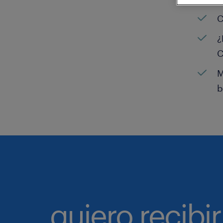
C
¿
C
M
b
quiero recibir