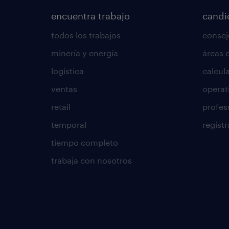
encuentra trabajo
candi
todos los trabajos
consej
minería y energía
áreas 
logística
calcula
ventas
operat
retail
profes
temporal
regístr
tiempo completo
trabaja con nosotros