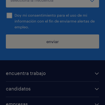
Doy mi consentimiento para el uso de mi
información con el fin de enviarme alertas de
empleo.
enviar
encuentra trabajo
todos los trabajos
candidatos
minería y energía
consejos laborales
logística
empresas