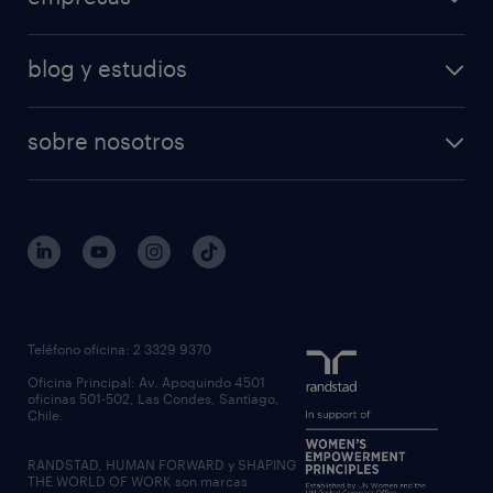
áreas de especializacion
ventas
nuestras soluciones
calculadora salarial
retail
blog y estudios
operational
operational
temporal
articulos
professional
professional
tiempo completo
sobre nosotros
workmonitor
reclutamiento y seleccion
regístrate
trabaja con nosotros
quienes somos
estudio de rentas
outsourcing
gobierno corporativo
servicios transitorios
contáctanos
inhouse services
nuestras oficinas
rpo recruitment process outsourcing
regístrate candidato
Teléfono oficina: 2 3329 9370
executive search
Oficina Principal: Av. Apoquindo 4501
inclusión laboral
oficinas 501-502, Las Condes, Santiago,
Chile.
RANDSTAD, HUMAN FORWARD y SHAPING
THE WORLD OF WORK son marcas