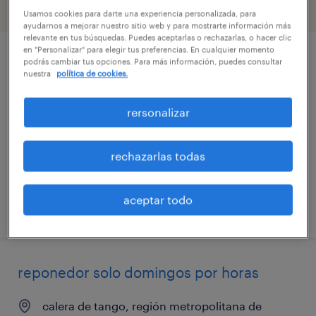
filtro
1
Usamos cookies para darte una experiencia personalizada, para
ayudarnos a mejorar nuestro sitio web y para mostrarte información más
relevante en tus búsquedas. Puedes aceptarlas o rechazarlas, o hacer clic
en "Personalizar" para elegir tus preferencias. En cualquier momento
reponedor solo domingos por horas
podrás cambiar tus opciones. Para más información, puedes consultar
nuestra
política de cookies.
padre hurtado, región metropolitana de
rersonalizar
santiago
tiempo completo
rechazarlas todas
$3.500 - $3.600 por mes
aceptar todo
publicado el 29 julio 2026
reponedor solo domingos por horas
calera de tango, región metropolitana de