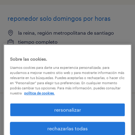
reponedor solo domingos por horas
la reina, región metropolitana de santiago
tiempo completo
$3.500 - $3.600 por mes
Sobre las cookies.
Usamos cookies para darte una experiencia personalizada, para
ayudarnos a mejorar nuestro sitio web y para mostrarte información más
relevante en tus búsquedas. Puedes aceptarlas o rechazarlas, o hacer clic
publicado el 29 julio 2026
en "Personalizar" para elegir tus preferencias. En cualquier momento
podrás cambiar tus opciones. Para más información, puedes consultar
nuestra
política de cookies.
reponedor solo domingos por horas
rersonalizar
ñuñoa, región metropolitana de santiago
rechazarlas todas
tiempo completo