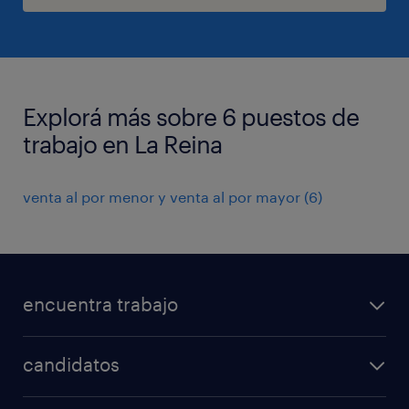
Explorá más sobre 6 puestos de
trabajo en La Reina
venta al por menor y venta al por mayor
(
6
)
encuentra trabajo
todos los trabajos
candidatos
minería y energía
consejos laborales