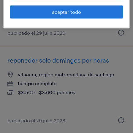
$3.500 - $3.600 por mes
aceptar todo
publicado el 29 julio 2026
reponedor solo domingos por horas
vitacura, región metropolitana de santiago
tiempo completo
$3.500 - $3.600 por mes
publicado el 29 julio 2026