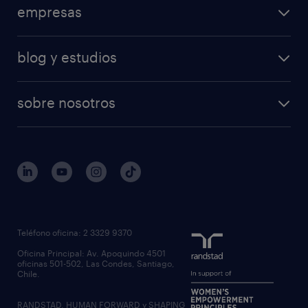
logística
empresas
áreas de especializacion
ventas
nuestras soluciones
calculadora salarial
retail
blog y estudios
operational
operational
temporal
articulos
professional
professional
tiempo completo
sobre nosotros
workmonitor
reclutamiento y seleccion
regístrate
trabaja con nosotros
quienes somos
estudio de rentas
outsourcing
gobierno corporativo
servicios transitorios
contáctanos
inhouse services
nuestras oficinas
rpo recruitment process outsourcing
regístrate candidato
Teléfono oficina: 2 3329 9370
executive search
Oficina Principal: Av. Apoquindo 4501
inclusión laboral
oficinas 501-502, Las Condes, Santiago,
Chile.
RANDSTAD, HUMAN FORWARD y SHAPING