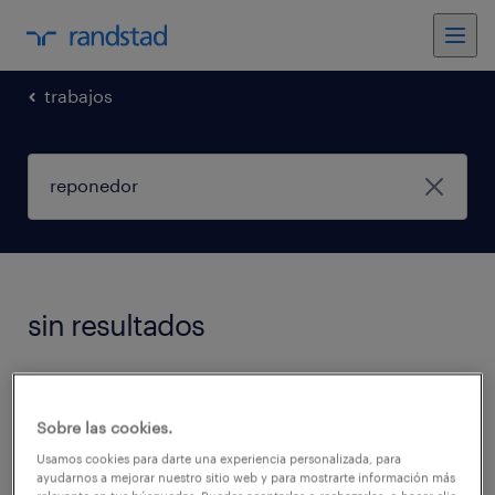
trabajos
sin resultados
No encontramos trabajos que coincidan con
estos filtros. Podés intentar modificar los
Sobre las cookies.
filtros aplicados para obtener más resultados.
Usamos cookies para darte una experiencia personalizada, para
ayudarnos a mejorar nuestro sitio web y para mostrarte información más
Las siguientes acciones pueden ayudar