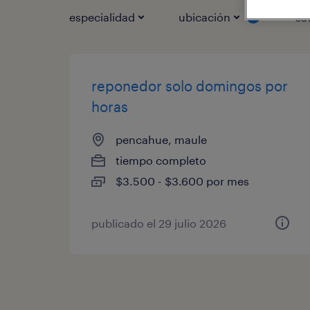
especialidad
ubicación
ca
1
reponedor solo domingos por
horas
pencahue, maule
tiempo completo
$3.500 - $3.600 por mes
publicado el 29 julio 2026