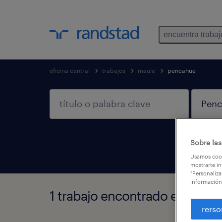
encuentra trabaj
oficina central
trabajos
maule
pencahue
Sobre las
Usamos cook
mostrarte in
"Personaliza
información
1 trabajo encontrado en Penc
rerso