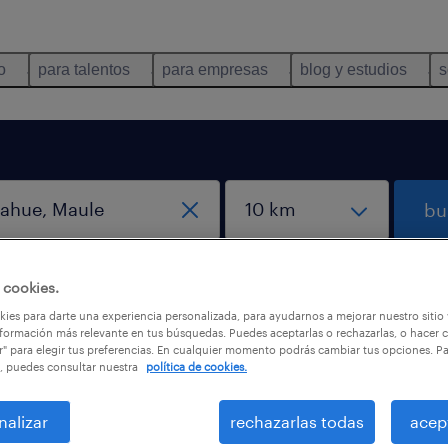
o
para talentos
para empresas
blog y estudios
s
bu
 cookies.
ies para darte una experiencia personalizada, para ayudarnos a mejorar nuestro sitio
formación más relevante en tus búsquedas. Puedes aceptarlas o rechazarlas, o hacer c
r" para elegir tus preferencias. En cualquier momento podrás cambiar tus opciones. P
, puedes consultar nuestra
política de cookies.
ahue, Maule
nalizar
rechazarlas todas
acep