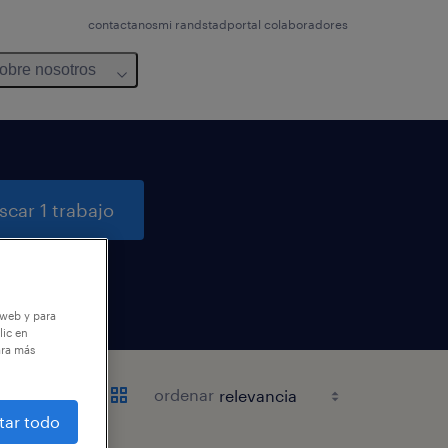
contactanos
mi randstad
portal colaboradores
obre nosotros
scar 1 trabajo
 web y para
lic en
ara más
ordenar
tar todo