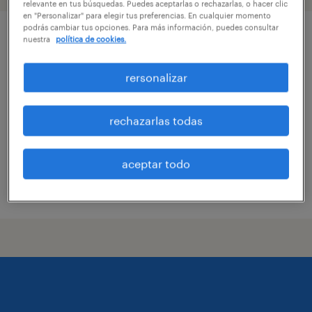
relevante en tus búsquedas. Puedes aceptarlas o rechazarlas, o hacer clic
en "Personalizar" para elegir tus preferencias. En cualquier momento
podrás cambiar tus opciones. Para más información, puedes consultar
ejecutivo comercial
nuestra
política de cookies.
(telecomunicaciones) tilcoco
rersonalizar
quinta de tilcoco, libertador general bernardo
o'higgins
rechazarlas todas
temporal
$539.000 - $900.000 por mes
aceptar todo
publicado el 13 julio 2026