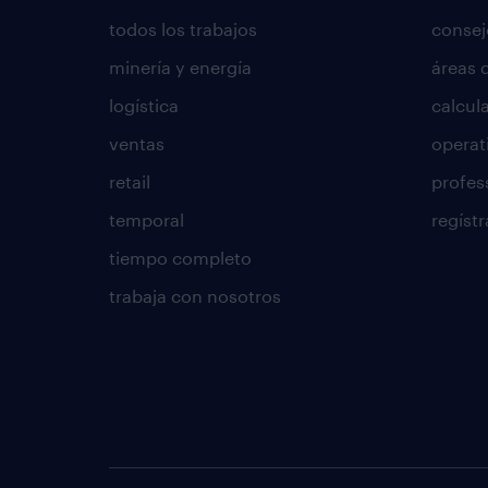
todos los trabajos
consej
minería y energía
áreas 
logística
calcula
ventas
operat
retail
profes
temporal
regístr
tiempo completo
trabaja con nosotros