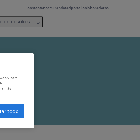
contactanos
mi randstad
portal colaboradores
obre nosotros
 web y para
lic en
ara más
tar todo