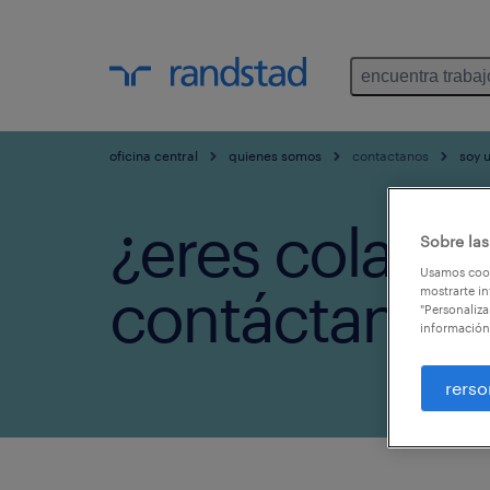
encuentra trabaj
oficina central
quienes somos
contactanos
soy 
¿eres colabo
Sobre las
Usamos cook
contáctanos.
mostrarte in
"Personaliza
información
rerso