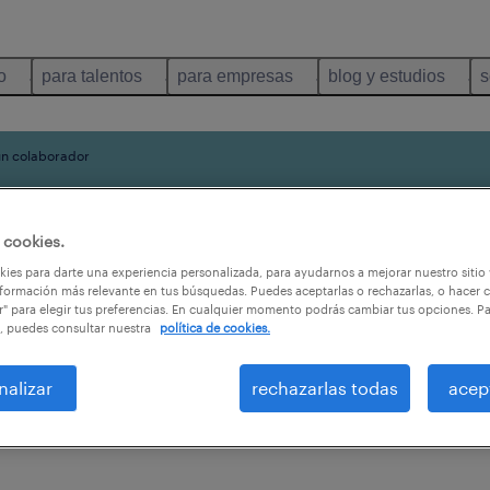
o
para talentos
para empresas
blog y estudios
s
un colaborador
rador?
 cookies.
ies para darte una experiencia personalizada, para ayudarnos a mejorar nuestro sitio
formación más relevante en tus búsquedas. Puedes aceptarlas o rechazarlas, o hacer c
r" para elegir tus preferencias. En cualquier momento podrás cambiar tus opciones. P
, puedes consultar nuestra
política de cookies.
nalizar
rechazarlas todas
acep