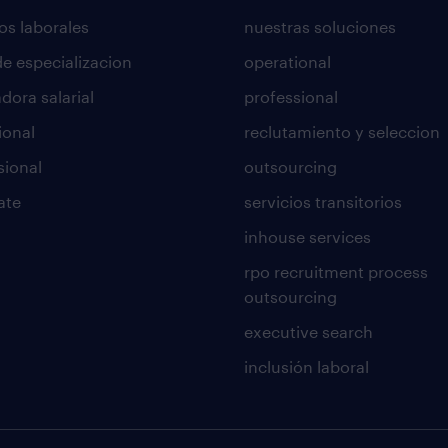
os laborales
nuestras soluciones
de especializacion
operational
dora salarial
professional
ional
reclutamiento y seleccion
sional
outsourcing
ate
servicios transitorios
inhouse services
rpo recruitment process
outsourcing
executive search
inclusión laboral