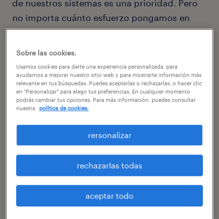
de nuestros sistemas es una prioridad. Pero
no importa cuánto esfuerzo pongamos en
ello, todavía puede haber vulnerabilidades
presentes.
Sobre las cookies.
Si descubres alguna vulnerabilidad, nos
Usamos cookies para darte una experiencia personalizada, para
ayudarnos a mejorar nuestro sitio web y para mostrarte información más
gustaría saberlo para que podamos tomar las
relevante en tus búsquedas. Puedes aceptarlas o rechazarlas, o hacer clic
en "Personalizar" para elegir tus preferencias. En cualquier momento
medidas para abordarla lo más rápido
podrás cambiar tus opciones. Para más información, puedes consultar
nuestra
política de cookies.
posible. Por eso, queremos pedirte que nos
ayudes a proteger de una mejor forma a
rersonalizar
nuestros clientes y nuestros sistemas.
rechazarlas todas
Para esto, te pedimos que:
Informes aquí tus hallazgos.
aceptar todo
No aproveches la vulnerabilidad o el