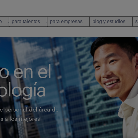
o
para talentos
para empresas
blog y estudios
s
o en el
ología
 personal del área de
s a los mejores