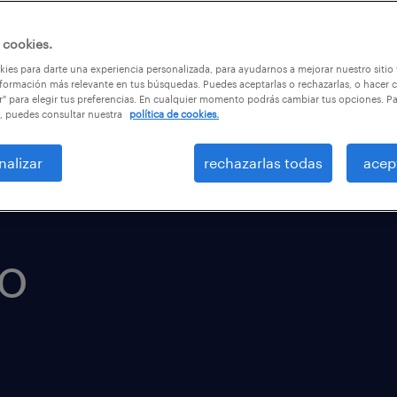
 cookies.
ies para darte una experiencia personalizada, para ayudarnos a mejorar nuestro sitio
formación más relevante en tus búsquedas. Puedes aceptarlas o rechazarlas, o hacer c
r" para elegir tus preferencias. En cualquier momento podrás cambiar tus opciones. P
, puedes consultar nuestra
política de cookies.
nalizar
rechazarlas todas
acep
o
n