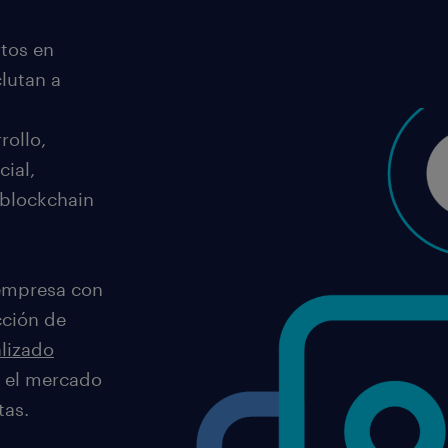
tos en
lutan a
rollo,
cial,
 blockchain
 empresa con
cción de
lizado
n el mercado
tas.