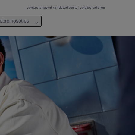
contactanos
mi randstad
portal colaboradores
obre nosotros