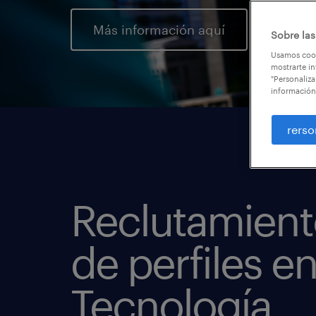
Más información aquí
Sobre las
Usamos cook
mostrarte in
"Personaliza
información
rerso
Reclutamient
de perfiles e
Tecnología