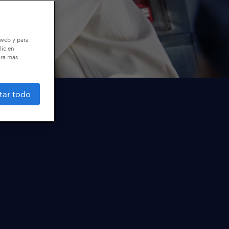
 web y para
lic en
ara más
tar todo