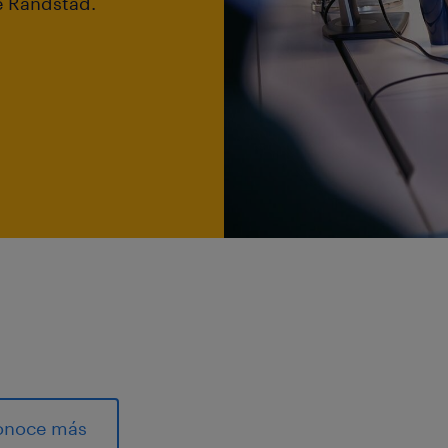
e Randstad.
onoce más