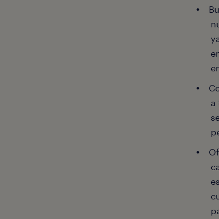
Bu
n
y
e
e
Co
a
s
pe
Of
c
e
c
p