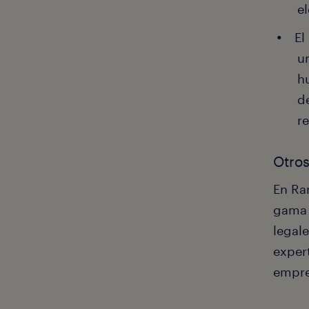
e
El
u
h
d
r
Otros
En Ra
gama 
legal
expert
empre