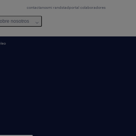
contactanos
mi randstad
portal colaboradores
obre nosotros
pleo