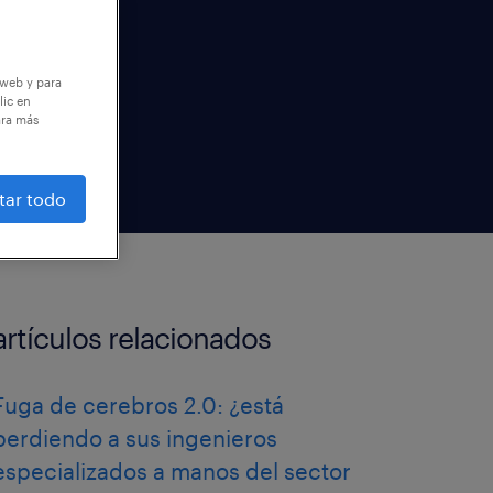
 web y para
lic en
ara más
tar todo
artículos relacionados
Fuga de cerebros 2.0: ¿está
perdiendo a sus ingenieros
especializados a manos del sector