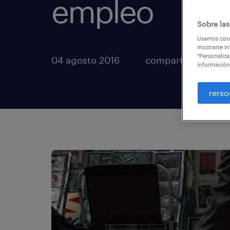
empleo
Sobre las
Usamos cook
mostrarte in
"Personaliza
04 agosto 2016
compartir artículo
información
rerso