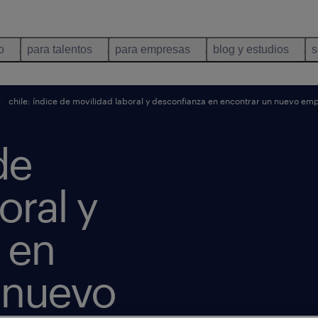
o
para talentos
para empresas
blog y estudios
s
chile: índice de movilidad laboral y desconfianza en encontrar un nuevo em
de
oral y
 en
 nuevo