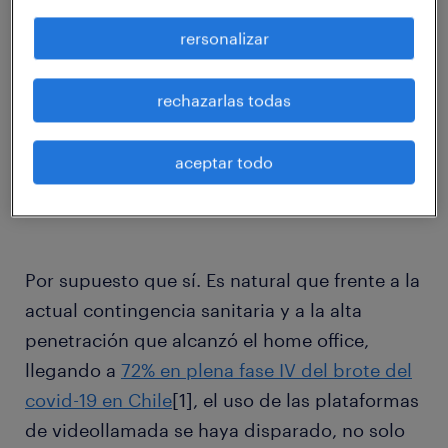
rersonalizar
1.- ¿Son más las empresas que están
rechazarlas todas
desarrollando sus procesos de reclutamiento
de forma online?
aceptar todo
Por supuesto que sí. Es natural que frente a la
actual contingencia sanitaria y a la alta
penetración que alcanzó el home office,
llegando a
72% en plena fase IV del brote del
covid-19 en Chile
[1], el uso de las plataformas
de videollamada se haya disparado, no solo