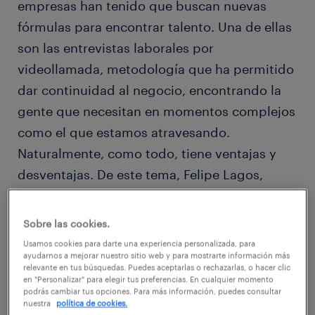
empresas han tenido que buscan nuevas
fórmulas para encontrar talento. Una de ellas
son las entrevistas laborales por
videollamada, metodología que ha permitido
dar continuidad al negocio, encontrando la
gente que necesitan en momentos complejos
como el que estamos atravesando.
Naturalmente, como todo, tiene ventajas y
desventajas. De este tema, Felipe Lagos,
director de ventas de Randstad, conversó
con un importante medio nacional. Te
Sobre las cookies.
dejamos la entrevista!
Usamos cookies para darte una experiencia personalizada, para
ayudarnos a mejorar nuestro sitio web y para mostrarte información más
relevante en tus búsquedas. Puedes aceptarlas o rechazarlas, o hacer clic
Revisa el artículo
videollamada: 6 consejos
en "Personalizar" para elegir tus preferencias. En cualquier momento
podrás cambiar tus opciones. Para más información, puedes consultar
para triunfar en una entrevista
nuestra
política de cookies.