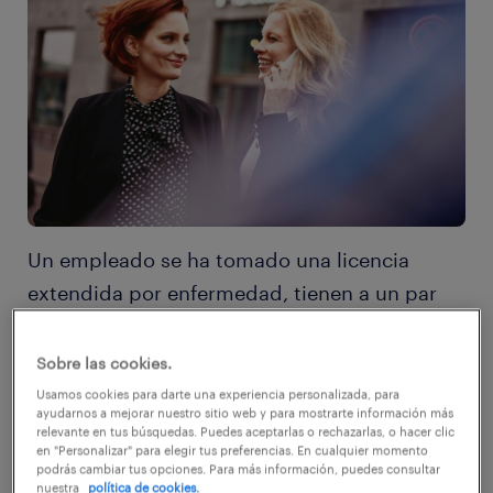
Un empleado se ha tomado una licencia
extendida por enfermedad, tienen a un par
de trabajadoras con permiso por maternidad,
necesitas más manos para ayudar en un
Sobre las cookies.
proyecto específico. No entres en pánico, ya
Usamos cookies para darte una experiencia personalizada, para
ayudarnos a mejorar nuestro sitio web y para mostrarte información más
que una empresa de trabajo temporal puede
relevante en tus búsquedas. Puedes aceptarlas o rechazarlas, o hacer clic
en "Personalizar" para elegir tus preferencias. En cualquier momento
ayudarte.
podrás cambiar tus opciones. Para más información, puedes consultar
nuestra
política de cookies.