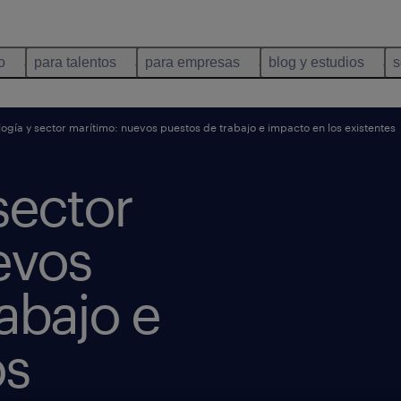
o
para talentos
para empresas
blog y estudios
s
ogía y sector marítimo: nuevos puestos de trabajo e impacto en los existentes
sector
evos
abajo e
os