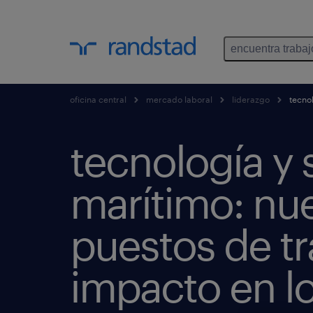
encuentra trabaj
oficina central
mercado laboral
liderazgo
tecnol
tecnología y 
marítimo: nu
puestos de tr
impacto en l