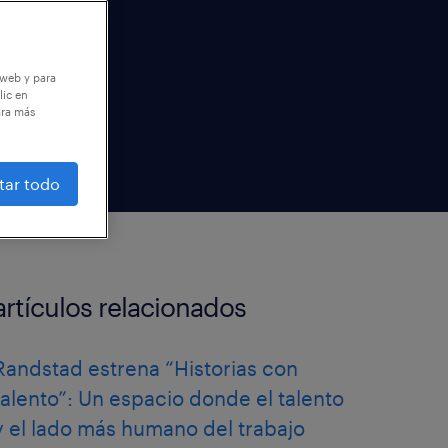
 web y para
lic en
ara más
tar todo
artículos relacionados
Randstad estrena “Historias con
talento”: Un espacio donde el talento
y el lado más humano del trabajo