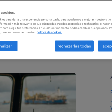
 cookies.
ies para darte una experiencia personalizada, para ayudarnos a mejorar nuestro sitio
formación más relevante en tus búsquedas. Puedes aceptarlas o rechazarlas, o hacer c
r" para elegir tus preferencias. En cualquier momento podrás cambiar tus opciones. P
, puedes consultar nuestra
política de cookies.
nalizar
rechazarlas todas
acep