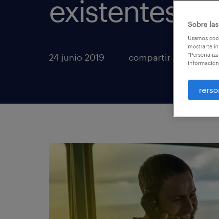
existentes
Sobre las
Usamos cook
mostrarte in
"Personaliza
24 junio 2019
compartir artículos
información
rerso