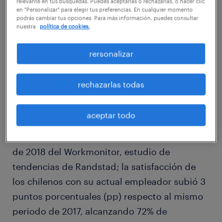
relevante en tus búsquedas. Puedes aceptarlas o rechazarlas, o hacer clic
en "Personalizar" para elegir tus preferencias. En cualquier momento
podrás cambiar tus opciones. Para más información, puedes consultar
nuestra
política de cookies.
rersonalizar
rechazarlas todas
aceptar todo
De acuerdo a la edición del tercer trimestre
de 2018 del Workmonitor, estudio de
tendencias de Randstad; la satisfacción de
los chilenos con su actual empleador subió 3
puntos porcentuales (pp) respecto al mismo
periodo de 2017, alcanzando 72% de