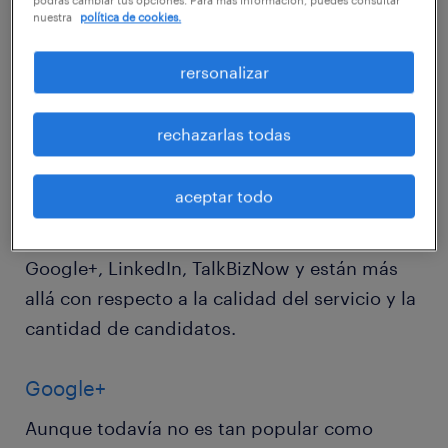
nuestra
política de cookies.
con el propósito de crear un perfil
profesional.
rersonalizar
Si bien hay diferentes plataformas de
rechazarlas todas
búsqueda de empleo / candidatos en
internet, existen algunas que cobran una
aceptar todo
cuota de registro a los candidatos. Entre las
que ofrecen servicios gratuitos se encuentran
Google+, LinkedIn, TalkBizNow y están más
allá con respecto a la calidad del servicio y la
cantidad de candidatos.
Google+
Aunque todavía no es tan popular como