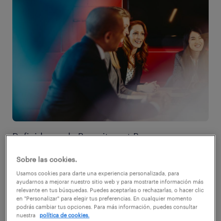
Definido por la Recruitment Process
Outsourcing Association como un proceso de
Sobre las cookies.
negocios en el cual un empleador transfiere
Usamos cookies para darte una experiencia personalizada, para
todo o parte de sus procesos de
ayudarnos a mejorar nuestro sitio web y para mostrarte información más
relevante en tus búsquedas. Puedes aceptarlas o rechazarlas, o hacer clic
reclutamiento a un proveedor externo, el
en "Personalizar" para elegir tus preferencias. En cualquier momento
podrás cambiar tus opciones. Para más información, puedes consultar
Recruitment Process Outsourcing (RPO), es
nuestra
política de cookies.