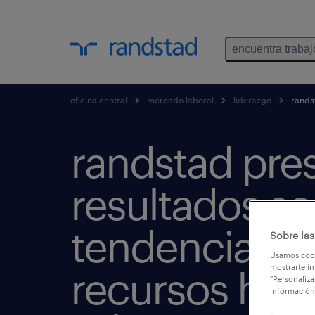
encuentra trabaj
oficina central
mercado laboral
liderazgo
randst
randstad pre
resultados s
tendencias d
Sobre las
Usamos cook
mostrarte in
recursos hu
"Personaliza
información