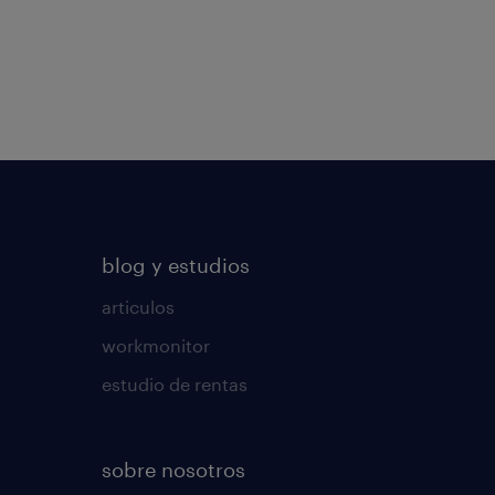
blog y estudios
articulos
workmonitor
estudio de rentas
sobre nosotros