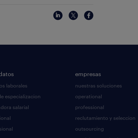
datos
empresas
os laborales
nuestras soluciones
de especializacion
operational
dora salarial
professional
ional
reclutamiento y seleccion
sional
outsourcing