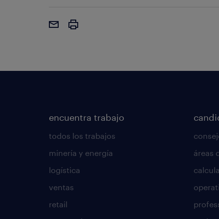
encuentra trabajo
candi
todos los trabajos
consej
minería y energía
áreas 
logística
calcula
ventas
operat
retail
profes