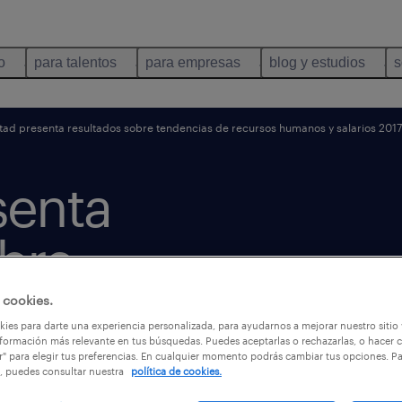
o
para talentos
para empresas
blog y estudios
s
ad presenta resultados sobre tendencias de recursos humanos y salarios 201
senta
obre
e
 cookies.
ies para darte una experiencia personalizada, para ayudarnos a mejorar nuestro sitio
formación más relevante en tus búsquedas. Puedes aceptarlas o rechazarlas, o hacer c
manos y
r" para elegir tus preferencias. En cualquier momento podrás cambiar tus opciones. P
, puedes consultar nuestra
política de cookies.