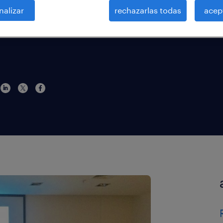
 en
nalizar
rechazarlas todas
acep