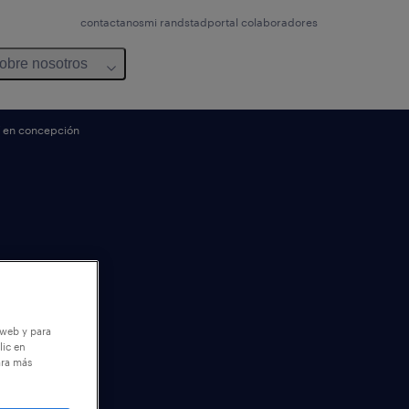
contactanos
mi randstad
portal colaboradores
obre nosotros
7 en concepción
 web y para
lic en
ara más