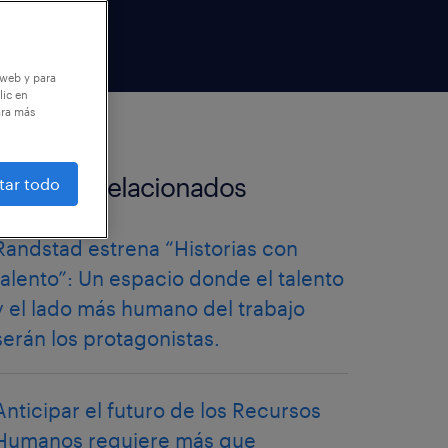
 web y para
lic en
ara más
artículos relacionados
tar todo
Randstad estrena “Historias con
talento”: Un espacio donde el talento
y el lado más humano del trabajo
serán los protagonistas.
Anticipar el futuro de los Recursos
Humanos requiere más que