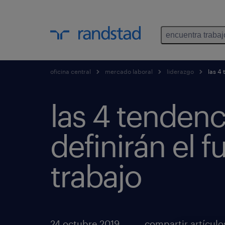
encuentra trabaj
oficina central
mercado laboral
liderazgo
las 4 
las 4 tendenc
definirán el f
trabajo
24 octubre 2019
compartir artículo