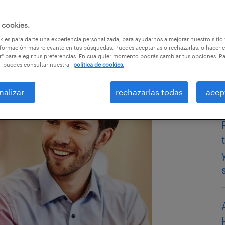
 cookies.
ies para darte una experiencia personalizada, para ayudarnos a mejorar nuestro sitio
formación más relevante en tus búsquedas. Puedes aceptarlas o rechazarlas, o hacer c
r" para elegir tus preferencias. En cualquier momento podrás cambiar tus opciones. P
, puedes consultar nuestra
política de cookies.
nalizar
rechazarlas todas
acep