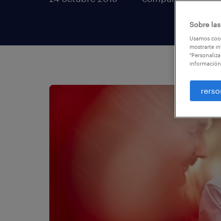
Sobre las
Usamos cook
mostrarte in
"Personaliza
información
rerso