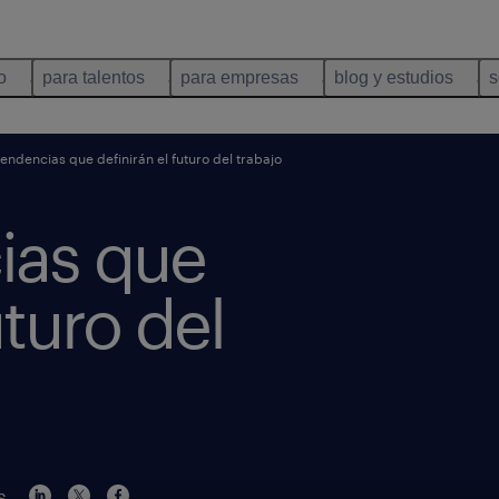
o
para talentos
para empresas
blog y estudios
s
tendencias que definirán el futuro del trabajo
ias que
uturo del
s