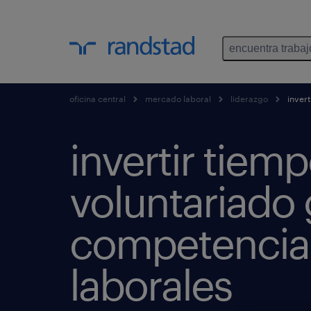
encuentra trabaj
oficina central
mercado laboral
liderazgo
invert
invertir tiem
voluntariado
competencia
laborales