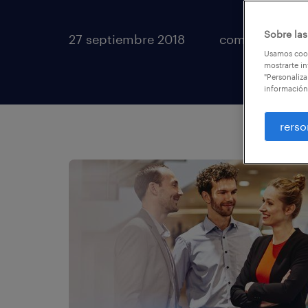
Sobre las
27 septiembre 2018
compartir artí
Usamos cook
mostrarte in
"Personaliza
información
rerso