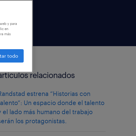
 web y para
lic en
ara más
tar todo
artículos relacionados
Randstad estrena “Historias con
talento”: Un espacio donde el talento
y el lado más humano del trabajo
serán los protagonistas.