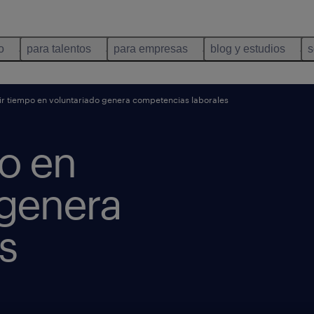
o
para talentos
para empresas
blog y estudios
s
ir tiempo en voluntariado genera competencias laborales
po en
 genera
s