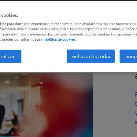
 cookies.
culos
ies para darte una experiencia personalizada, para ayudarnos a mejorar nuestro sitio
formación más relevante en tus búsquedas. Puedes aceptarlas o rechazarlas, o hacer c
r" para elegir tus preferencias. En cualquier momento podrás cambiar tus opciones. P
, puedes consultar nuestra
política de cookies.
nalizar
rechazarlas todas
acep