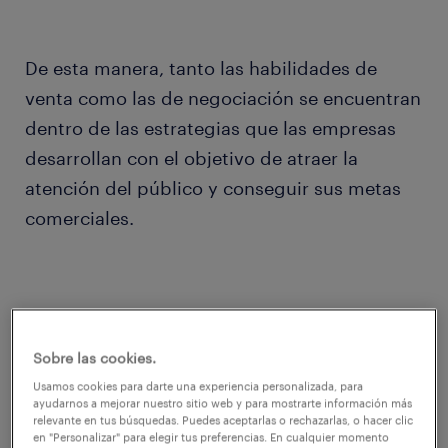
De esta manera, tanto las habilidades de
venta como las de negociación se encuentran
dentro de las estrategias que las empresas
desarrollan con el objetivo de atraer la
atención del público y conseguir sus metas
comerciales.
Saber negociar, un factor clave para el éxito
Sobre las cookies.
empresarial
Usamos cookies para darte una experiencia personalizada, para
ayudarnos a mejorar nuestro sitio web y para mostrarte información más
relevante en tus búsquedas. Puedes aceptarlas o rechazarlas, o hacer clic
La negociación, ya sea dentro del ámbito
en "Personalizar" para elegir tus preferencias. En cualquier momento