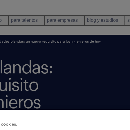
o
para talentos
para empresas
blog y estudios
s
dades blandas: un nuevo requisito para los ingenieros de hoy
landas:
isito
nieros
 cookies.