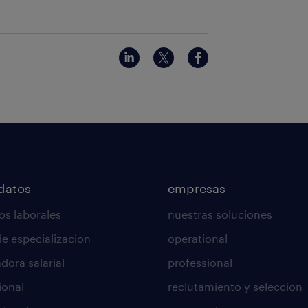
datos
empresas
os laborales
nuestras soluciones
de especializacion
operational
dora salarial
professional
ional
reclutamiento y seleccion