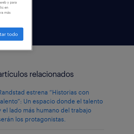
 web y para
lic en
ara más
tar todo
artículos relacionados
Randstad estrena “Historias con
talento”: Un espacio donde el talento
y el lado más humano del trabajo
serán los protagonistas.