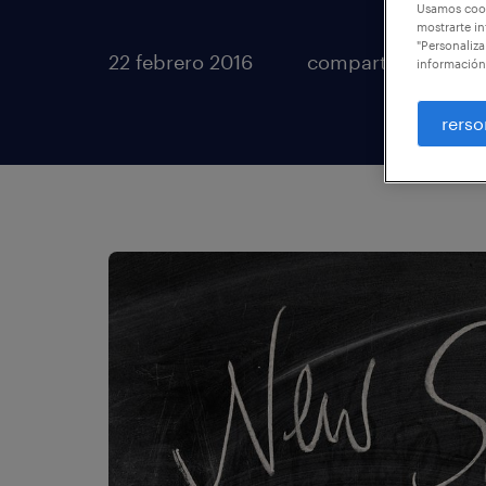
Usamos cook
mostrarte in
"Personaliza
22 febrero 2016
compartir artículo
información
rerso