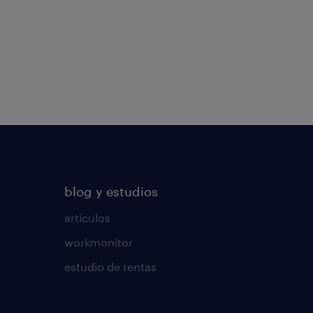
blog y estudios
articulos
workmonitor
estudio de rentas