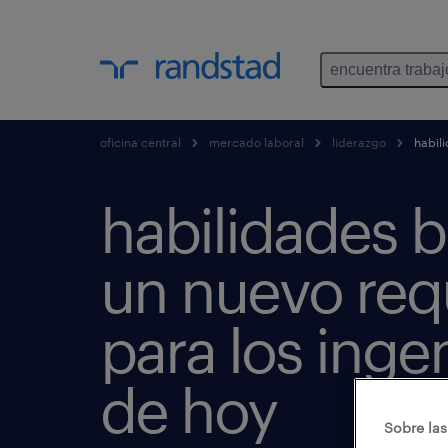
encuentra trabaj
oficina central
mercado laboral
liderazgo
habili
habilidades b
un nuevo requ
para los inge
de hoy
Sobre las