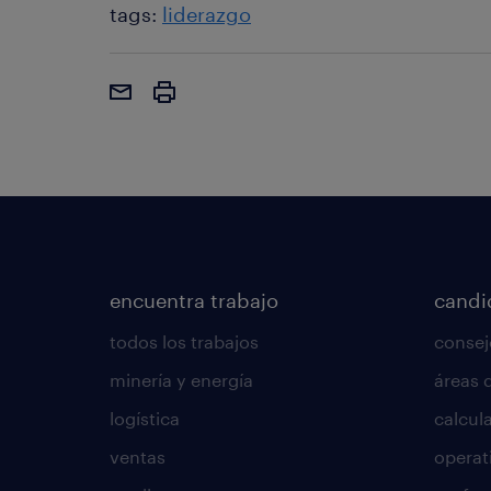
tags:
liderazgo
encuentra trabajo
candi
todos los trabajos
consej
minería y energía
áreas 
logística
calcula
ventas
operat