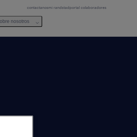
contactanos
mi randstad
portal colaboradores
obre nosotros