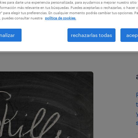
ies para darte una experiencia personalizada, para ayudarnos a mejorar nuestro sitio
formación más relevante en tus búsquedas. Puedes aceptarlas o rechazarlas, o hacer c
r" para elegir tus preferencias. En cualquier momento podrás cambiar tus opciones. P
s
, puedes consultar nuestra
política de cookies.
nalizar
rechazarlas todas
acep