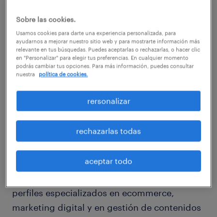
sirvan de referencia antes de adquirir
cualquier producto o servicio, bien sea a
Sobre las cookies.
través de la cuenta directa de la marca o de
Usamos cookies para darte una experiencia personalizada, para
ayudarnos a mejorar nuestro sitio web y para mostrarte información más
opiniones de influencers.
relevante en tus búsquedas. Puedes aceptarlas o rechazarlas, o hacer clic
en "Personalizar" para elegir tus preferencias. En cualquier momento
podrás cambiar tus opciones. Para más información, puedes consultar
nuestra
política de cookies.
rersonalizar
En coalición a este último aspecto, se observa
la tendencia de que cada vez más
rechazarlas todas
profesionales del sector publicitario cuentan
con los servicios de influencers en redes
aceptar todo
sociales, sobre todo en Instagram. Ante esta
realidad, las marcas deberán incorporar
perfiles especializados en ecommerce,
marketing digital y en gestión de contenidos