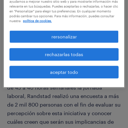
ayudarnos a mejorar nuestro sitio web y para mostrarte información más
relevante en tus búsquedas. Puedes aceptarlas o rechazarlas, o hacer clic
en "Personalizar" para elegir tus preferencias. En cualquier momento
podrás cambiar tus opciones. Para más información, puedes consultar
nuestra
política de cookies.
rersonalizar
rechazarlas todas
aceptar todo
A propósito del proyecto que busca reducir
de 45 a 40 horas semanales la jornada
laboral, Randstad realizó una encuesta a más
de 2 mil 800 personas con el fin de evaluar su
percepción sobre esta iniciativa y conocer
cuáles creen que serán sus implicancias de