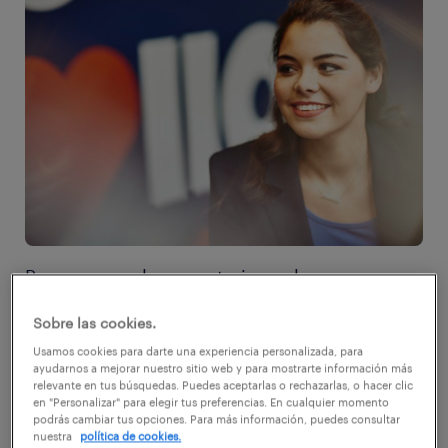
Poco a poco, las secretarias se han
transformado en un cargo clave dentro de
Sobre las cookies.
cualquier organización. Y es que su creciente
Usamos cookies para darte una experiencia personalizada, para
especialización ha llevado a que incluso el
ayudarnos a mejorar nuestro sitio web y para mostrarte información más
relevante en tus búsquedas. Puedes aceptarlas o rechazarlas, o hacer clic
puesto sea ocupado por profesionales de
en "Personalizar" para elegir tus preferencias. En cualquier momento
podrás cambiar tus opciones. Para más información, puedes consultar
otras carreras, tanto técnicas como
nuestra
política de cookies.