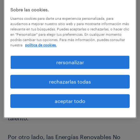
productivos podrían ser la excepción a la
Sobre las cookies.
regla apenas los indicadores de desempleo
Usamos cookies para darte una experiencia personalizada, para
mejoren.
ayudarnos a mejorar nuestro sitio web y para mostrarte información más
relevante en tus búsquedas. Puedes aceptarlas o rechazarlas, o hacer clic
en "Personalizar" para elegir tus preferencias. En cualquier momento
podrás cambiar tus opciones. Para más información, puedes consultar
Uno de ellos es Construcción, un rubro que
nuestra
política de cookies.
impulsará la inversión durante 2019 (+40%)
[1], debido a la activación de grandes
rersonalizar
proyectos de infraestructura y a una industria
inmobiliaria que se mantendrá dinámica, lo
rechazarlas todas
que generará un incremento en las
solicitudes de profesionales calificados y,
aceptar todo
eventualmente, podría ocasionar escasez de
talento.
Por otro lado, las Energías Renovables No