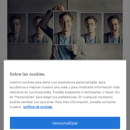
Sobre las cookies.
¿Tienes un perfil en Linkedin y te
Usamos cookies para darte una experiencia personalizada, para
gustaría sacarle más partido?
ayudarnos a mejorar nuestro sitio web y para mostrarte información más
relevante en tus búsquedas. Puedes aceptarlas o rechazarlas, o hacer clic
en "Personalizar" para elegir tus preferencias. En cualquier momento
podrás cambiar tus opciones. Para más información, puedes consultar
No es novedad que esta red se ha convertido
nuestra
política de cookies.
en una de las comunidades de profesionales
más importantes de internet, con más de 400
rersonalizar
millones de usuarios registrados, un alcance