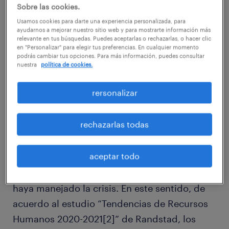
mil trabajadores con contratos suspendidos
Sobre las cookies.
no tienen asegurada su fuente laboral una vez
Usamos cookies para darte una experiencia personalizada, para
ayudarnos a mejorar nuestro sitio web y para mostrarte información más
finalizada la pandemia; no cabe duda que las
relevante en tus búsquedas. Puedes aceptarlas o rechazarlas, o hacer clic
en "Personalizar" para elegir tus preferencias. En cualquier momento
organizaciones no deben perder de vista las
podrás cambiar tus opciones. Para más información, puedes consultar
estrategias de comunicación interna para
nuestra
política de cookies.
atraer y retener talento.
rersonalizar
Esto porque a pesar de que hoy existe una
rechazarlas todas
amplia oferta de profesionales disponibles en
el mercado, cuando la economía se reactive
aceptar todo
las firmas querrán contar con los mejores, lo
que dependerá en gran medida de cómo se
haya manejado la crisis. En este sentido, de
acuerdo al estudio “Tendencias de Recursos
Humanos 2020-2021[2]” de Randstad, los