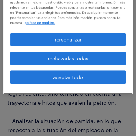
ayudarnos a mejorar nuestro sitio web y para mostrarte información más
problema, también se puede optar por
relevante en tus búsquedas. Puedes aceptarlas o rechazarlas, o hacer clic
en "Personalizar" para elegir tus preferencias. En cualquier momento
intentar conseguir una mejora de las
podrás cambiar tus opciones. Para más información, puedes consultar
nuestra
política de cookies.
condiciones económicas.
rersonalizar
Evalúa tu situación y la del sector
La decisión de pedir un aumento salarial
rechazarlas todas
debe ser meditada, nunca partir de un hecho
aislado. Por eso, es preferible no dejarse
aceptar todo
llevar por un impulso o motivados por un
logro reciente, sino teniendo en cuenta una
trayectoria e hitos que avalen la petición.
– Analizar la situación de partida: en lo que
respecta a la situación del empleado en la