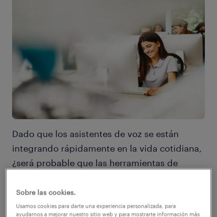
Dado que los asistentes de voz se están
integrando rápidamente en la vida cotidiana,
¿será probable que las herramientas de
inteligencia artificial (AI) estén apoyando los
procesos tradicionales de Recursos
Sobre las cookies.
Humanos?
Usamos cookies para darte una experiencia personalizada, para
ayudarnos a mejorar nuestro sitio web y para mostrarte información más